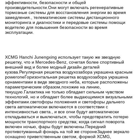
эффективности, безопасности и общей
производительности.Они могут включать регенеративные
тормозные системы для восстановления энергии во время
замедления., телематические системы дистанционного
мониторинга и диагностики и передовые системы помощи
водителю для повышения безопасности во время
эксплуатации.
XCMG Hanchi Junengxing использует такую же звездную
решетку, что и Mercedes-Benz, сочетая более спортивный
внешний вид и более модный дизайн деталей
кузова.Регулярная решетка воздухозабора украшена красным
poweroneГоризонтальная решетка воздухозабора украшена
орнаментами в виде звездного неба, которые расположены
параметрическим образом,похожие на линию,
текущую.Галактика не только обладает сильным чувством
технологий, но и обладает более выдающимися визуальными
эффектами.светофоры положения и светофоры дальнего
света автоматически включаются в соответствии с
интенсивностью света., и все огни будут автоматически
откладываться и выключаться, чтобы предотвратить потерю
мощности транспортного средства; когда сигнал поворота
включен ночью, фары будут включены.Передний
противотуманный фонарь на той же сторонеЗаднее зеркало
оснащено приветственным светом, формой XCMG,